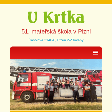
51. mateřská škola v Plzni
Částkova 2140/6, Plzeň 2–Slovany