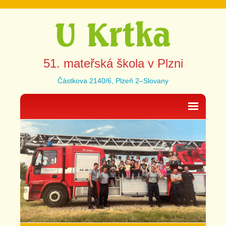
51. mateřská škola v Plzni
Částkova 2140/6, Plzeň 2–Slovany