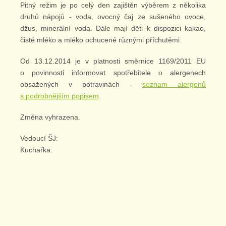
Pitný režim je po celý den zajištěn výběrem z několika
druhů nápojů - voda, ovocný čaj ze sušeného ovoce,
džus, minerální voda. Dále mají děti k dispozici kakao,
čisté mléko a mléko ochucené různými příchutěmi.
Od 13.12.2014 je v platnosti směrnice 1169/2011 EU
o povinnosti informovat spotřebitele o alergenech
obsažených v potravinách -
seznam alergenů
s podrobnějším popisem
.
Změna vyhrazena.
Vedoucí ŠJ:
Kuchařka: