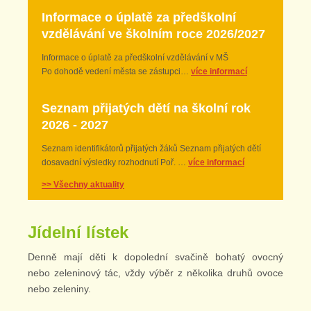
Informace o úplatě za předškolní
vzdělávání ve školním roce 2026/2027
Informace o úplatě za předškolní vzdělávání v MŠ
Po dohodě vedení města se zástupci…
více informací
Seznam přijatých dětí na školní rok
2026 - 2027
Seznam identifikátorů přijatých žáků Seznam přijatých dětí
dosavadní výsledky rozhodnutí Poř. …
více informací
>> Všechny aktuality
Jídelní lístek
Denně mají děti k dopolední svačině bohatý ovocný
nebo zeleninový tác, vždy výběr z několika druhů ovoce
nebo zeleniny.