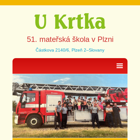
51. mateřská škola v Plzni
Částkova 2140/6, Plzeň 2–Slovany