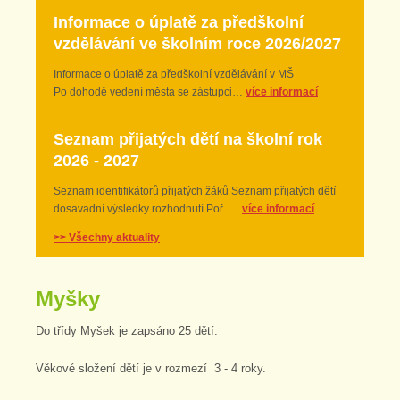
Informace o úplatě za předškolní
vzdělávání ve školním roce 2026/2027
Informace o úplatě za předškolní vzdělávání v MŠ
Po dohodě vedení města se zástupci…
více informací
Seznam přijatých dětí na školní rok
2026 - 2027
Seznam identifikátorů přijatých žáků Seznam přijatých dětí
dosavadní výsledky rozhodnutí Poř. …
více informací
>> Všechny aktuality
Myšky
Do třídy Myšek je zapsáno 25 dětí.
Věkové složení dětí je v rozmezí 3 - 4 roky.