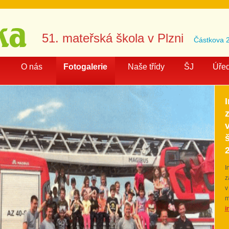
51. mateřská škola v Plzni
Částkova 2
O nás
Fotogalerie
Naše třídy
ŠJ
Úřed
I
z
v
m
i