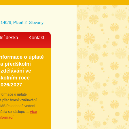
140/6, Plzeň 2–Slovany
ní deska
Kontakt
Informace o úplatě
za předškolní
vzdělávání ve
školním roce
2026/2027
nformace o úplatě
a předškolní vzdělávání
 MŠ Po dohodě vedení
ěsta se zástupci…
více
nformací