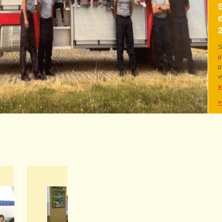
d
S
p
p
v
v
>